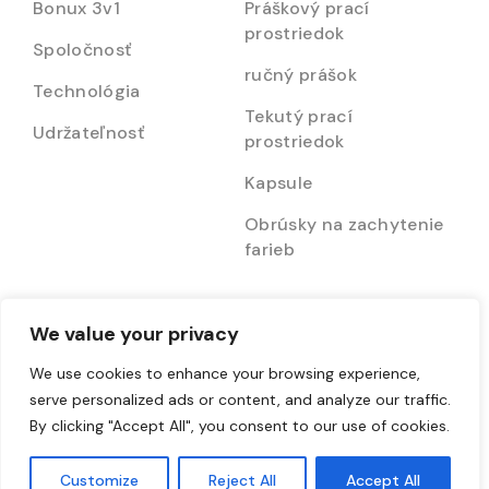
Bonux 3v1
Práškový prací
prostriedok
Spoločnosť
ručný prášok
Technológia
Tekutý prací
Udržateľnosť
prostriedok
Kapsule
Obrúsky na zachytenie
farieb
Rodina Bonux 3v1
Právne
We value your privacy
Bonux Smart
Obchodné podmienky
We use cookies to enhance your browsing experience,
serve personalized ads or content, and analyze our traffic.
Krajina úsmevov!
Ochrana osobných
By clicking "Accept All", you consent to our use of cookies.
údajov
Bonux Fun
Zásady používania
Customize
Reject All
Accept All