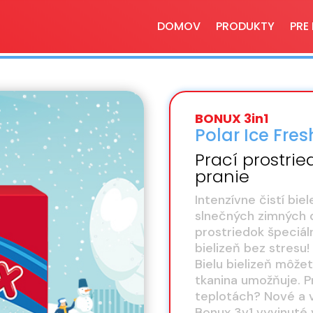
DOMOV
PRODUKTY
PRE
BONUX 3in1
Polar Ice Fres
Prací prostrie
pranie
Intenzívne čistí bie
slnečných zimných dn
prostriedok špeciál
bielizeň bez stresu!
Bielu bielizeň môžet
tkanina umožňuje. P
teplotách? Nové a 
Bonux 3v1 vyvinuté 