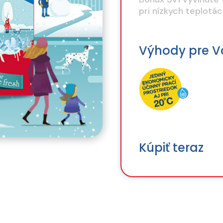
pri nízkych teplotá
Výhody pre V
Kúpiť teraz