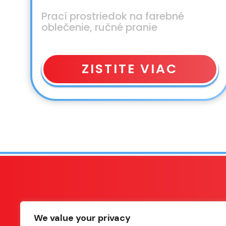
Prací prostriedok na farebné
oblečenie, ručné pranie
ZISTITE VIAC
We value your privacy
SOCIÁ