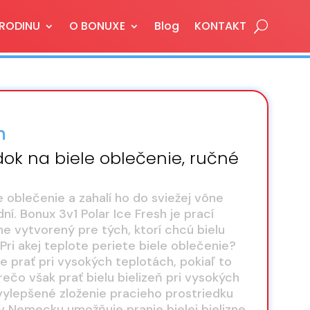
 RODINU
O BONUXE
Blog
KONTAKT
h
dok na biele oblečenie, ručné
le oblečenie a zahalí ho do sviežej vône
í. Bonux 3v1 Polar Ice Fresh je prací
ne vytvorený pre tých, ktorí chcú bielu
 Pri akej teplote periete biele oblečenie?
e prať pri vysokých teplotách, pokiaľ to
rečo však prať bielu bielizeň pri vysokých
vylepšené zloženie pracieho prostriedku
v Nemecku umožňuje pranie bielej bielizne