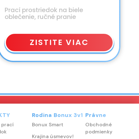
Prací prostriedok na biele
oblečenie, ručné pranie
ZISTITE VIAC
KTY
Rodina Bonux 3v1
Právne
 prací
Bonux Smart
Obchodné
dok
podmienky
Krajina úsmevov!