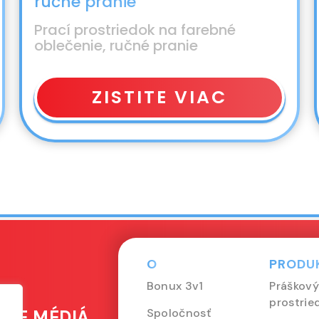
ručné pranie
Prací prostriedok na farebné
oblečenie, ručné pranie
ZISTITE VIAC
O
PRODU
Bonux 3v1
Práškový
prostrie
Spoločnosť
LNE MÉDIÁ