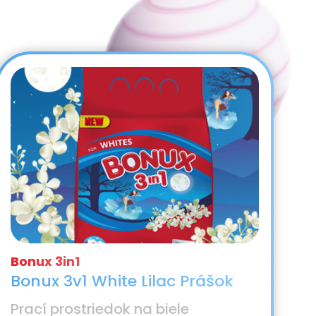
Bonux 3v1 White Lilac Prášok
Prací prostriedok na biele