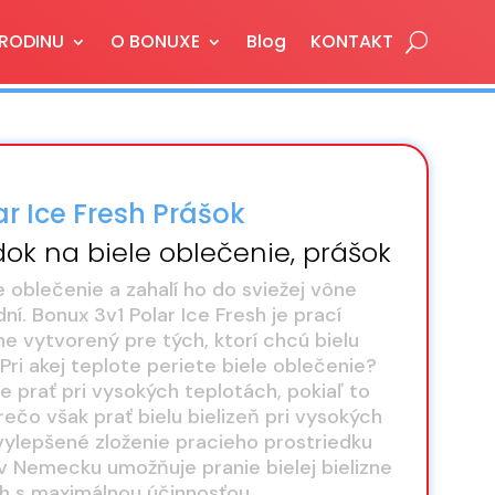
 RODINU
O BONUXE
Blog
KONTAKT
ar Ice Fresh Prášok
dok na biele oblečenie, prášok
le oblečenie a zahalí ho do sviežej vône
í. Bonux 3v1 Polar Ice Fresh je prací
ne vytvorený pre tých, ktorí chcú bielu
 Pri akej teplote periete biele oblečenie?
e prať pri vysokých teplotách, pokiaľ to
rečo však prať bielu bielizeň pri vysokých
vylepšené zloženie pracieho prostriedku
v Nemecku umožňuje pranie bielej bielizne
ch s maximálnou účinnosťou.