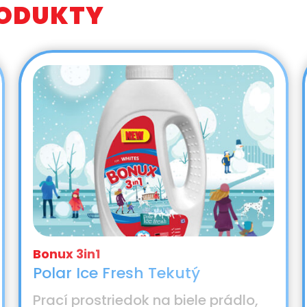
RODUKTY
Polar Ice Fresh Tekutý
Prací prostriedok na biele prádlo,