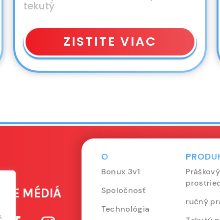
tekutý
ZISTITE VIAC
O
PRODU
Bonux 3v1
Práškový
prostrie
Spoločnosť
LNE MÉDIÁ
ručný pr
Technológia
.