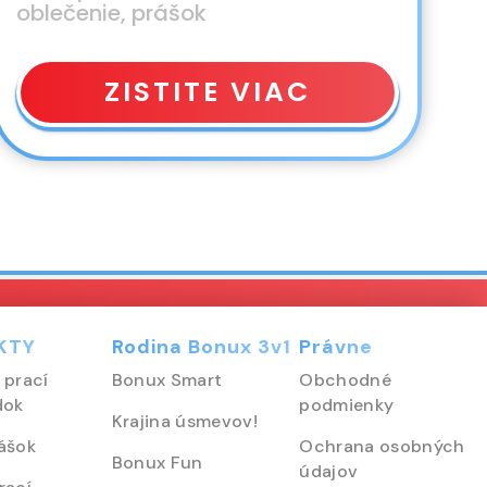
oblečenie, prášok
ZISTITE VIAC
KTY
Rodina Bonux 3v1
Právne
 prací
Bonux Smart
Obchodné
dok
podmienky
Krajina úsmevov!
ášok
Ochrana osobných
Bonux Fun
údajov