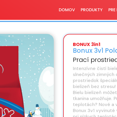
DOMOV
PRODUKTY
PRE
BONUX 3in1
Bonux 3v1 Pol
Prací prostrie
Intenzívne čistí bie
slnečných zimných dn
prostriedok špeciál
bielizeň bez stresu!
Bielu bielizeň môžet
tkanina umožňuje. P
teplotách? Nové a 
Bonux 3v1 vyvinuté 
pri nízkych teplotá