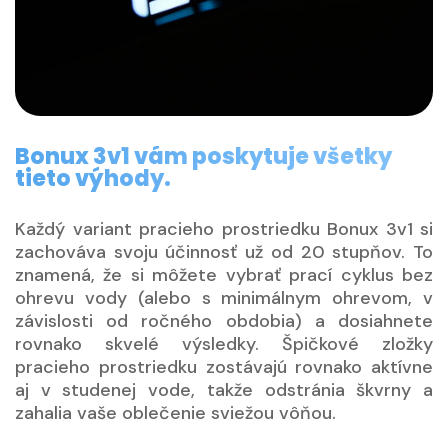
Bonux 3v1 vám poskytuje všetky
tieto výhody.
Každý variant pracieho prostriedku Bonux 3v1 si
zachováva svoju účinnosť už od 20 stupňov. To
znamená, že si môžete vybrať prací cyklus bez
ohrevu vody (alebo s minimálnym ohrevom, v
závislosti od ročného obdobia) a dosiahnete
rovnako skvelé výsledky. Špičkové zložky
pracieho prostriedku zostávajú rovnako aktívne
aj v studenej vode, takže odstránia škvrny a
zahalia vaše oblečenie sviežou vôňou.