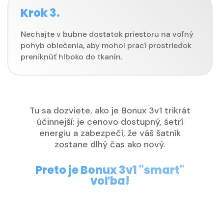
Krok 3.
Nechajte v bubne dostatok priestoru na voľný
pohyb oblečenia, aby mohol prací prostriedok
preniknúť hlboko do tkanín.
Tu sa dozviete, ako je Bonux 3v1 trikrát
účinnejší: je cenovo dostupný, šetrí
energiu a zabezpečí, že váš šatník
zostane dlhý čas ako nový.
Preto je Bonux 3v1 "smart"
voľba!