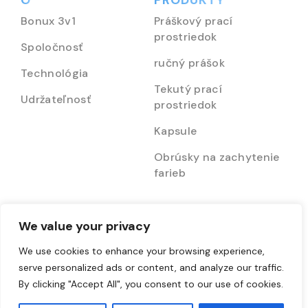
O
PRODUKTY
Bonux 3v1
Práškový prací
prostriedok
Spoločnosť
ručný prášok
Technológia
Tekutý prací
Udržateľnosť
prostriedok
Kapsule
Obrúsky na zachytenie
farieb
Rodina Bonux 3v1
Právne
We value your privacy
Bonux Smart
Obchodné podmienky
We use cookies to enhance your browsing experience,
serve personalized ads or content, and analyze our traffic.
Krajina úsmevov!
Ochrana osobných
By clicking "Accept All", you consent to our use of cookies.
údajov
Bonux Fun