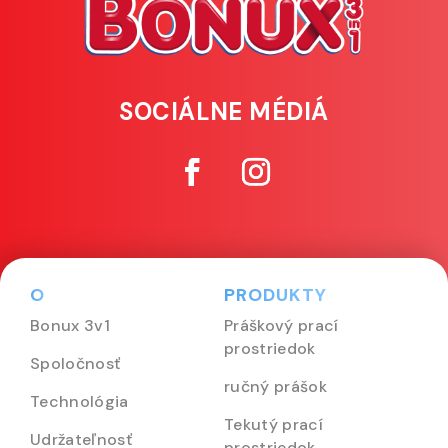
SOCIÁLNE MÉDIÁ
O
PRODUKTY
Bonux 3v1
Práškový prací
prostriedok
Spoločnosť
ručný prášok
Technológia
Tekutý prací
Udržateľnosť
prostriedok