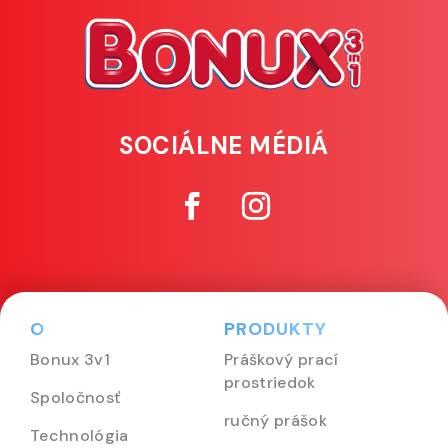
SOCIÁLNE MÉDIÁ
O
PRODUKTY
Bonux 3v1
Práškový prací
prostriedok
Spoločnosť
ručný prášok
Technológia